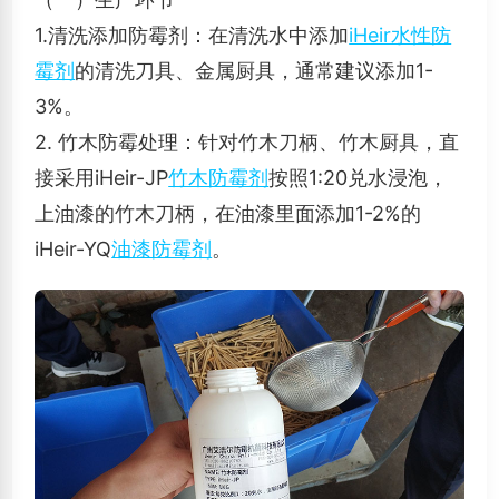
1.清洗添加防霉剂：在清洗水中添加
iHeir水性防
霉剂
的清洗刀具、金属厨具，通常建议添加1-
3%。
2. 竹木防霉处理：针对竹木刀柄、竹木厨具，直
接采用iHeir-JP
竹木防霉剂
按照1:20兑水浸泡，
上油漆的竹木刀柄，在油漆里面添加1-2%的
iHeir-YQ
油漆防霉剂
。