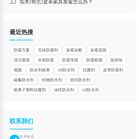
工厂实木/布艺/皮革家具发霉怎么办？
最近热搜
防霉方案
无味防霉剂
发霉诊断
发霉原因
清洁霉斑
木材防霉
防霉等级
防霉检测
除异味
视频
防水剂效果
c6防水剂
抗菌剂
皮革防霉剂
碳氟防水剂
织物防水剂
纺织防水剂
银离子塑料抗菌剂
油性防水剂
c4防水剂
联系我们
技术电话