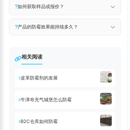
工厂刀具厨具防霉方案广泛应用于家具、皮革、
如何获取样品或报价？
纺织品、木材、电子元器件等多种材料的防霉处
理。如需了解更多应用场景，请联系我们的技术
您可以通过以下方式联系我们获取样品和报价：
产品的防霉效果能持续多久？
团队。
拨打技术电话 137 1032 9596，或发送邮件至
iheir@foxmail.com，我们的客服团队将在24小
正常仓储运输环境下可保持6~12个月，根据材质
时内回复您。
工艺和使用环境不同略有差异。建议定期检测，
相关阅读
如有特殊需求可定制长效方案。
皮革防霉剂的发展
牛津布充气城堡怎么防霉
B2C仓库如何防霉