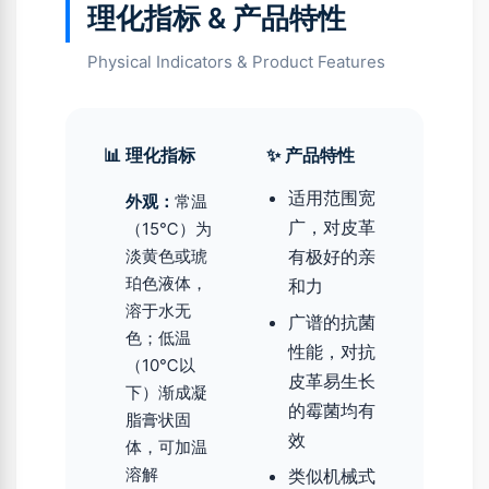
理化指标 & 产品特性
Physical Indicators & Product Features
📊 理化指标
✨ 产品特性
适用范围宽
外观：
常温
广，对皮革
（15℃）为
淡黄色或琥
有极好的亲
珀色液体，
和力
溶于水无
广谱的抗菌
色；低温
性能，对抗
（10℃以
皮革易生长
下）渐成凝
的霉菌均有
脂膏状固
效
体，可加温
溶解
类似机械式