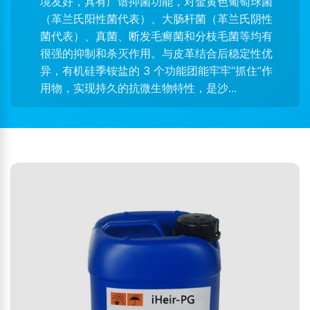
境友好，具有广谱抑菌功能，对金黄色葡萄球菌
（革兰氏阳性菌代表）、大肠杆菌（革兰氏阴性
菌代表）、真菌、断发毛癣菌和分枝毛菌等均有
很强的抑制和杀灭作用。与皮革结合后稳定性优
异，有机硅季铵盐的 3 个功能团能牢牢“抓住”作
用物，实现持久的抗微生物特性，是沙...