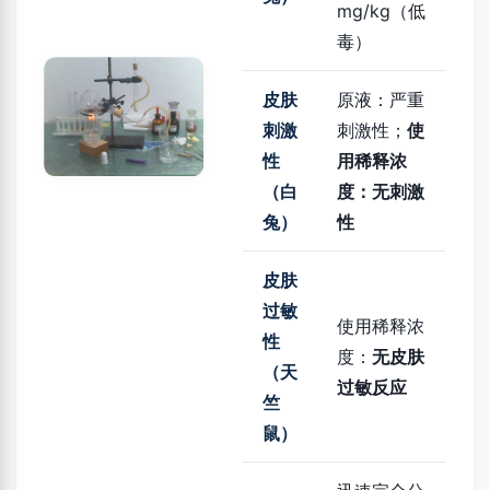
mg/kg（低
毒）
皮肤
原液：严重
刺激
刺激性；
使
性
用稀释浓
（白
度：无刺激
兔）
性
皮肤
过敏
使用稀释浓
性
度：
无皮肤
（天
过敏反应
竺
鼠）