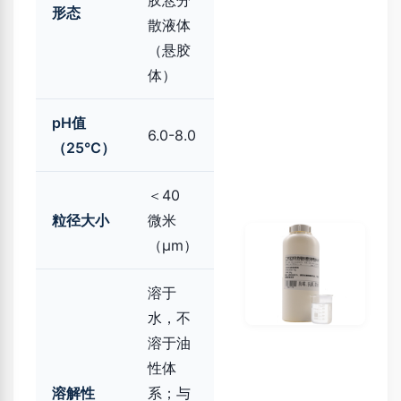
胶悬分
形态
散液体
（悬胶
体）
pH值
6.0-8.0
（25℃）
＜40
粒径大小
微米
（μm）
溶于
水，不
溶于油
性体
溶解性
系；与