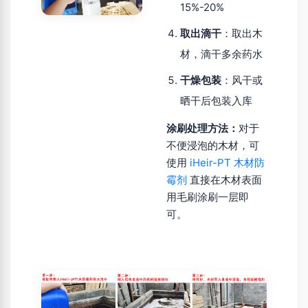
15%-20%
取出滴干
：取出木
材，滴干多余药水
干燥包装
：风干或
晒干后包装入库
涂刷处理方法：
对于
不便浸泡的木材，可
使用
iHeir-PT 木材防
霉剂
直接在木材表面
用毛刷涂刷一层即
可。