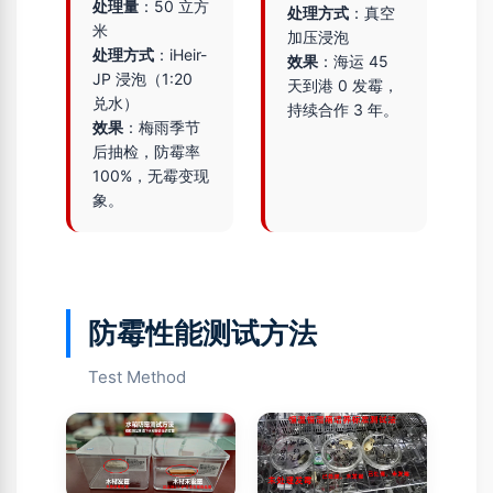
处理量
：50 立方
处理方式
：真空
米
加压浸泡
处理方式
：iHeir-
效果
：海运 45
JP 浸泡（1:20
天到港 0 发霉，
兑水）
持续合作 3 年。
效果
：梅雨季节
后抽检，防霉率
100%，无霉变现
象。
防霉性能测试方法
Test Method