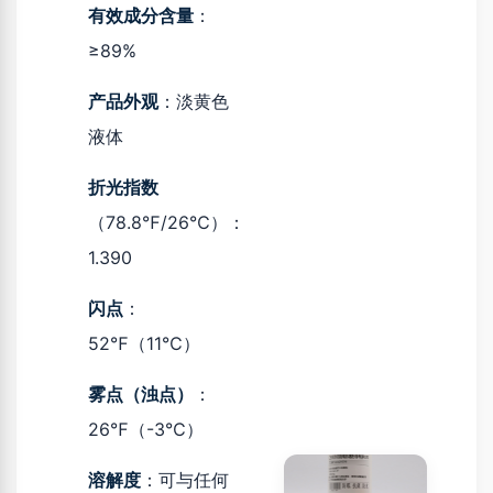
有效成分含量
：
≥89%
产品外观
：淡黄色
液体
折光指数
（78.8℉/26℃）：
1.390
闪点
：
52℉（11℃）
雾点（浊点）
：
26℉（-3℃）
溶解度
：可与任何