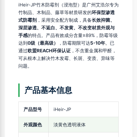
iHeir-JP竹木防霉剂（浸泡型）是广州艾浩尔专为
竹制品、木制品、藤草等材质研发的
环保型渗透
式防霉剂
，采用安全配方制成，具备
长效抑菌、
深层渗透、不返白、不发黄、不改变材质外观与
手感
的特点。产品有效成分含量≥89%，防霉等级
达到
0级（最高级）
，防霉期限可达
5-10年
。已
通过
欧盟REACH环保认证
，不含重金属和甲醛，
可从根本上解决竹木发霉、长斑、变质、异味等
问题。
产品基本信息
产品型号
iHeir-JP
外观颜色
淡黄色透明液体