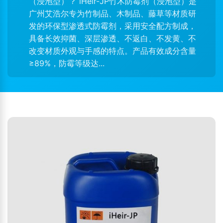
（浸泡型）？ iHeir-JP竹木防霉剂（浸泡型）是
广州艾浩尔专为竹制品、木制品、藤草等材质研
发的环保型渗透式防霉剂，采用安全配方制成，
具备长效抑菌、深层渗透、不返白、不发黄、不
改变材质外观与手感的特点。产品有效成分含量
≥89%，防霉等级达...