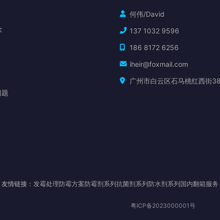
何伟/David
尔
137 1032 9596
186 8172 6256
iheir@foxmail.com
广州市白云区石马桃红西街3
问题
友情链接：
发霉处理
防霉方案
防霉剂系列
抗菌剂系列
防水剂系列
国内翻箱服务
粤ICP备2023000001号