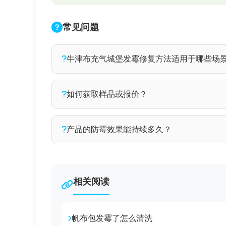
常见问题
牛津布充气城堡发霉修复方法适用于哪些场
牛津布充气城堡发霉修复方法广泛应用于家具
如何获取样品或报价？
需了解更多应用场景，请联系我们的技术团队
您可以通过以下方式联系我们获取样品和报价：拨打
产品的防霉效果能持续多久？
iheir@foxmail.com，我们的客服团队将在
正常仓储运输环境下可保持6~12个月，根
可定制长效方案。
相关阅读
帆布包发霉了怎么清洗