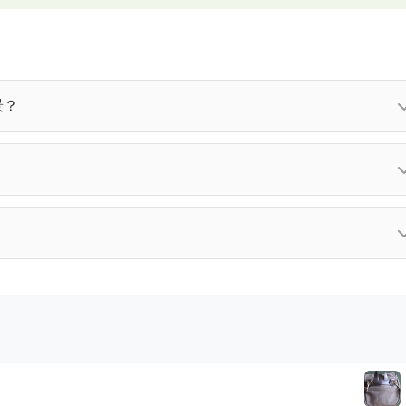
景？
、皮革、纺织品、木材、电子元器件等多种材料的防霉处理。如
。
技术电话 137 1032 9596，或发送邮件至
24小时内回复您。
据材质工艺和使用环境不同略有差异。建议定期检测，如有特殊需