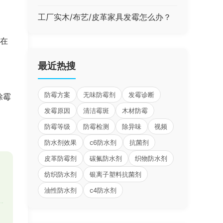
工厂实木/布艺/皮革家具发霉怎么办？
或在
最近热搜
防霉方案
无味防霉剂
发霉诊断
除霉
发霉原因
清洁霉斑
木材防霉
防霉等级
防霉检测
除异味
视频
防水剂效果
c6防水剂
抗菌剂
皮革防霉剂
碳氟防水剂
织物防水剂
纺织防水剂
银离子塑料抗菌剂
油性防水剂
c4防水剂