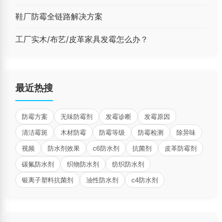
鞋厂防霉全链路解决方案
工厂实木/布艺/皮革家具发霉怎么办？
最近热搜
防霉方案
无味防霉剂
发霉诊断
发霉原因
清洁霉斑
木材防霉
防霉等级
防霉检测
除异味
视频
防水剂效果
c6防水剂
抗菌剂
皮革防霉剂
碳氟防水剂
织物防水剂
纺织防水剂
银离子塑料抗菌剂
油性防水剂
c4防水剂