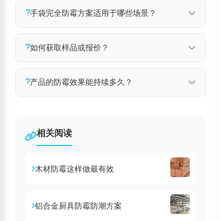
手袋完全防霉方案适用于哪些场景？
手袋完全防霉方案广泛应用于家具、皮革、纺织
如何获取样品或报价？
品、木材、电子元器件等多种材料的防霉处理。
如需了解更多应用场景，请联系我们的技术团
您可以通过以下方式联系我们获取样品和报价：
产品的防霉效果能持续多久？
队。
拨打技术电话 137 1032 9596，或发送邮件至
iheir@foxmail.com，我们的客服团队将在24小
正常仓储运输环境下可保持6~12个月，根据材质
时内回复您。
工艺和使用环境不同略有差异。建议定期检测，
相关阅读
如有特殊需求可定制长效方案。
木材防霉这样做最有效
铝合金厨具防霉防潮方案