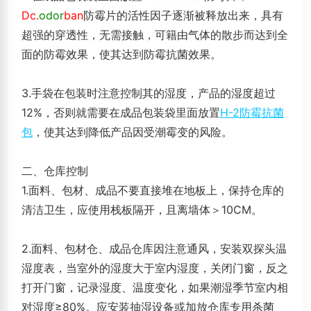
Dc.
odor
ban
防霉片的活性因子逐渐被释放出来，具有
超强的穿透性，无需接触，可籍由气体的散步而达到全
面的防霉效果，使其达到防霉抗菌效果。
3.手袋在包装时注意控制其的湿度，产品的湿度超过
12%，否则就需要在成品包装袋里面放置
H-2防霉抗菌
包
，使其达到降低产品因受潮霉变的风险。
二、仓库控制
1.面料、包材、成品不要直接堆在地板上，保持仓库的
清洁卫生，应使用栈板隔开，且离墙体＞10CM。
2.面料、包材仓、成品仓库因注意通风，安装双探头温
湿度表，当室外的湿度大于室内湿度，关闭门窗，反之
打开门窗，记录湿度、温度变化，如果潮湿季节室内相
对湿度≥80%。应安装抽湿设备或加放仓库专用杀菌