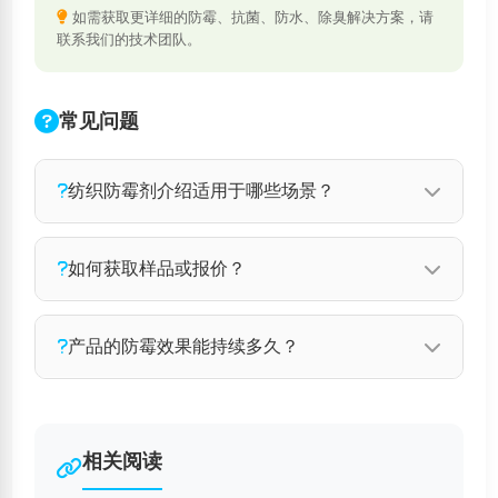
如需获取更详细的防霉、抗菌、防水、除臭解决方案，请
联系我们的技术团队。
常见问题
纺织防霉剂介绍适用于哪些场景？
纺织防霉剂介绍广泛应用于家具、皮革、纺织
如何获取样品或报价？
品、木材、电子元器件等多种材料的防霉处理。
如需了解更多应用场景，请联系我们的技术团
您可以通过以下方式联系我们获取样品和报价：
产品的防霉效果能持续多久？
队。
拨打技术电话 137 1032 9596，或发送邮件至
iheir@foxmail.com，我们的客服团队将在24小
正常仓储运输环境下可保持6~12个月，根据材质
时内回复您。
工艺和使用环境不同略有差异。建议定期检测，
相关阅读
如有特殊需求可定制长效方案。