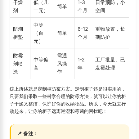
干燥
低（几
1-3
日常预防，小
简单
剂
十元）
个月
空间
中等
防潮
6-12
重物放置，长
（百
简单
柜垫
个月
期防护
元）
防霉
需通
中等偏
1-2
工厂批量、已
剂喷
风操
高
年
发霉处理
涂
作
综上所述就是定制柜防霉方案。定制柜子还是很实用的，
只要我们采取一些科学合理的防霉方法，就可以让你的柜
子干燥又整洁，保护好你的收纳物品。所以，今天就去行
动起来，让你的柜子远离潮湿和霉菌的困扰吧！
📌 备注：