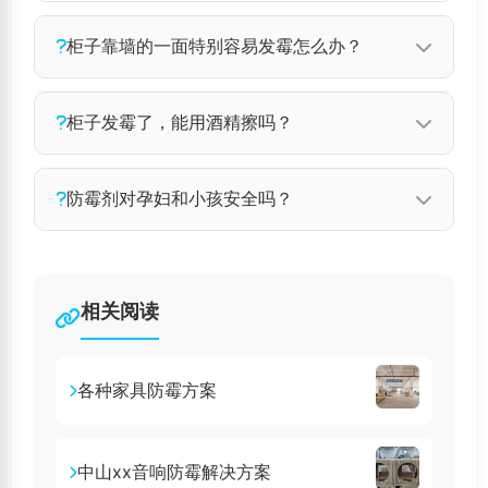
iHeir-PT 防霉剂；包装内放置防霉片和干燥剂。
不能完全代替。除湿机只能降低环境湿度，无法
柜子靠墙的一面特别容易发霉怎么办？
我司可提供定制方案。
杀灭已存在的霉菌孢子。防霉剂能主动抑制霉菌
生长，两者结合使用效果最佳。
建议在柜子背板与墙壁之间留出2-3cm空隙，保
柜子发霉了，能用酒精擦吗？
持空气流通；或在背板外侧涂刷一层防水涂料，
再喷涂防霉剂。同时确保墙壁无渗水。如需技术
不建议。酒精可能破坏板材表面的漆膜或封边，
防霉剂对孕妇和小孩安全吗？
咨询或定制防霉方案，请联系艾浩尔防霉团队：
建议使用专用的 iHeir-Clean 除霉清洁剂。
137 1032 9596
iHeir-PT 无甲醛、无重金属，干燥后完全安全。
但喷涂时建议戴手套和口罩，保持通风。
相关阅读
各种家具防霉方案
中山xx音响防霉解决方案