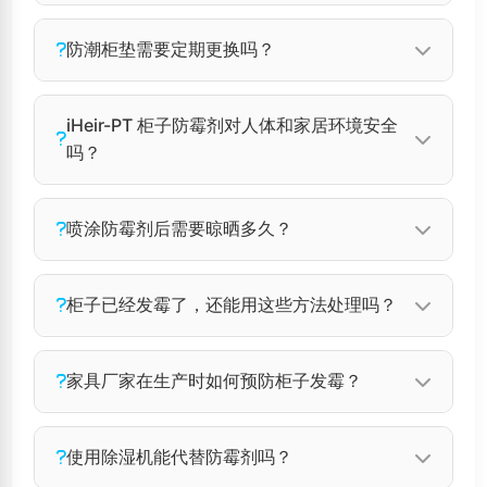
材内部湿度升高，霉菌孢子便会繁殖，尤其在封
边不严或背板靠墙处最容易发霉。
建议将 Power Dryer 干燥剂放置在柜子角落、
防潮柜垫需要定期更换吗？
背板附近或抽屉内部，这些位置空气流通较差，
容易积聚潮气。根据柜子大小，每0.5立方米空
需要。防潮柜垫吸湿饱和后效果会下降，建议每
iHeir-PT 柜子防霉剂对人体和家居环境安全
间放置一包50-100g干燥剂即可。
3-6个月检查一次，若感觉明显潮湿或变色，应
吗？
及时更换。在梅雨季节可缩短更换周期。
安全。iHeir-PT 符合环保标准，无甲醛、无重金
喷涂防霉剂后需要晾晒多久？
属，喷涂干燥后形成物理防霉层，不挥发有害物
质。操作时保持通风，干燥后即可正常使用柜
喷涂后建议自然晾干至少30分钟，或用吹风机冷
柜子已经发霉了，还能用这些方法处理吗？
子。
风档吹干表面。确保完全干燥后再放置物品，以
免残留水分导致二次潮湿。
本方案为预防措施。若柜子已发霉，应先使用
家具厂家在生产时如何预防柜子发霉？
iHeir-Clean 清洁剂彻底擦拭霉斑，晾干后再按
方案二（防潮垫）和方案三（喷涂防霉剂）处
可在板材封边胶（热熔胶）中添加1-2%的热熔胶
使用除湿机能代替防霉剂吗？
理。严重发霉的板材建议更换。
防霉剂，防止封边处霉变；成品组装前喷涂