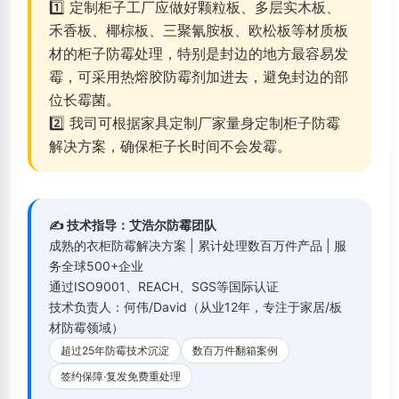
1️⃣ 定制柜子工厂应做好颗粒板、多层实木板、
禾香板、椰棕板、三聚氰胺板、欧松板等材质板
材的柜子防霉处理，特别是封边的地方最容易发
霉，可采用热熔胶防霉剂加进去，避免封边的部
位长霉菌。
2️⃣ 我司可根据家具定制厂家量身定制柜子防霉
解决方案，确保柜子长时间不会发霉。
✍️ 技术指导：艾浩尔防霉团队
成熟的衣柜防霉解决方案 | 累计处理数百万件产品 | 服
务全球500+企业
通过ISO9001、REACH、SGS等国际认证
技术负责人：何伟/David（从业12年，专注于家居/板
材防霉领域）
超过25年防霉技术沉淀
数百万件翻箱案例
签约保障·复发免费重处理