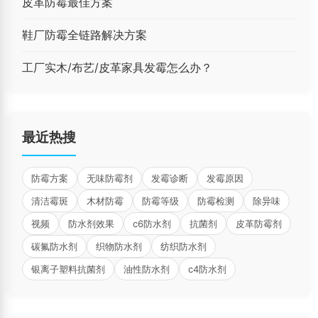
皮革防霉最佳方案
鞋厂防霉全链路解决方案
工厂实木/布艺/皮革家具发霉怎么办？
最近热搜
防霉方案
无味防霉剂
发霉诊断
发霉原因
清洁霉斑
木材防霉
防霉等级
防霉检测
除异味
视频
防水剂效果
c6防水剂
抗菌剂
皮革防霉剂
碳氟防水剂
织物防水剂
纺织防水剂
银离子塑料抗菌剂
油性防水剂
c4防水剂