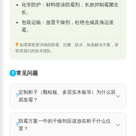
化学防护：材料喷涂防霉剂，长效抑制霉菌生
长。
包装运输：放置干燥剂，杜绝仓储及海运发
霉。
如需获取更详细的防霉、抗菌、防水、除臭解决方案，请
联系我们的技术团队。
常见问题
定制柜子（颗粒板、多层实木板等）为什么容
易发霉？
板材本身含有淀粉、胶黏剂等有机物，且多孔结
防霉方案一中的干燥剂应该放在柜子什么位
构易吸潮。在梅雨季节或通风不良的环境中，板
置？